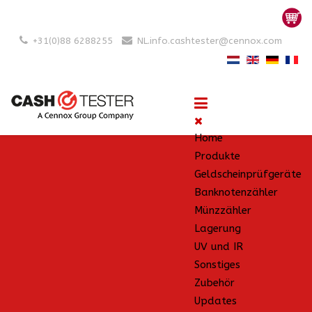
+31(0)88 6288255
NL.info.cashtester@cennox.com
Home
Produkte
Geldscheinprüfgeräte
Banknotenzähler
Münzzähler
Lagerung
UV und IR
Sonstiges
Zubehör
Updates