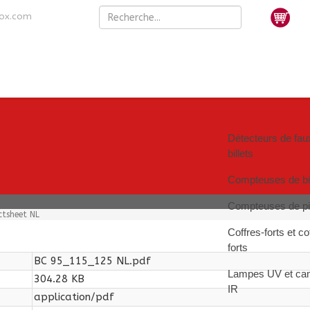
nox.com
Détecteurs de fau
billets
Compteuses de bil
Compteuses de p
ctsheet NL
Coffres-forts et co
forts
BC 95_115_125 NL.pdf
Lampes UV et ca
304.28 KB
IR
application/pdf