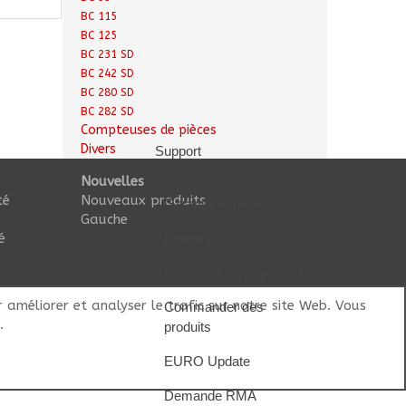
BC 115
BC 125
BC 231 SD
BC 242 SD
BC 280 SD
BC 282 SD
Compteuses de pièces
Divers
Support
Nouvelles
té
Nouveaux produits
Garantie et défauts
Gauche
é
Retours
Méthodes de payement
 améliorer et analyser le trafic sur notre site Web. Vous
Commander des
.
produits
EURO Update
Demande RMA