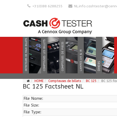
+31(0)88 6288255
NL.info.cashtester@cen
HOME
Compteuses de billets
BC 125
BC 125 Fa
BC 125 Factsheet NL
File Name:
File Size:
File Type: