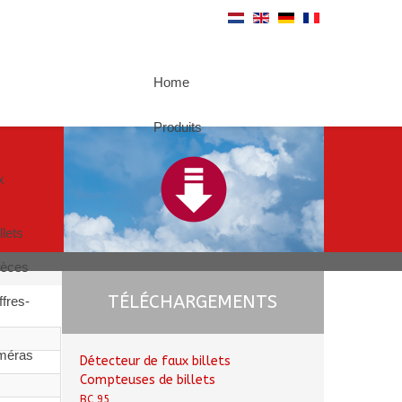
Home
Produits
x
lets
ièces
TÉLÉCHARGEMENTS
ffres-
méras
Détecteur de faux billets
Compteuses de billets
BC 95