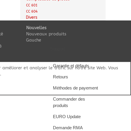
CC 601
CC 604
Divers
Nouvelles
té
Nouveaux produits
Gauche
é
Support
Garantie et défauts
 améliorer et analyser le trafic sur notre site Web. Vous
.
Retours
Méthodes de payement
Commander des
produits
EURO Update
Demande RMA