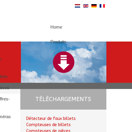
Home
Produits
x
lets
ièces
TÉLÉCHARGEMENTS
ffres-
méras
Détecteur de faux billets
Compteuses de billets
Compteuses de pièces