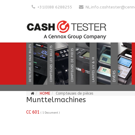
+31(0)88 6288255
NL.info.cashtester@cen
HOME
Compteuses de pièces
Munttelmachines
CC 601
( 1 Document )