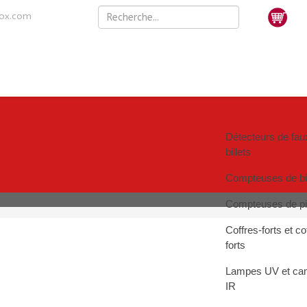
nox.com
Détecteurs de fau
billets
Compteuses de bil
Compteuses de p
Coffres-forts et co
forts
Lampes UV et ca
IR