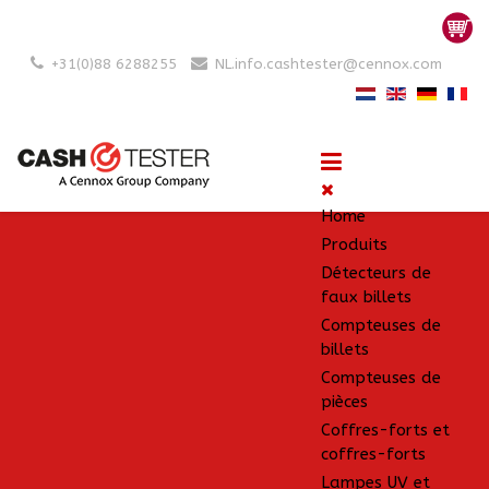
+31(0)88 6288255
NL.info.cashtester@cennox.com
Home
Produits
Détecteurs de
faux billets
Compteuses de
billets
Compteuses de
pièces
Coffres-forts et
coffres-forts
Lampes UV et