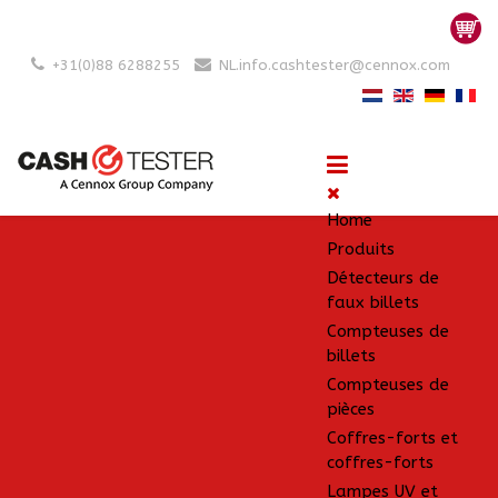
+31(0)88 6288255
NL.info.cashtester@cennox.com
Home
Produits
Détecteurs de
faux billets
Compteuses de
billets
Compteuses de
pièces
Coffres-forts et
coffres-forts
Lampes UV et