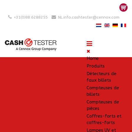
+31(0)88 6288255
NL.info.cashtester@cennox.com
Home
Produits
Détecteurs de
faux billets
Compteuses de
billets
Compteuses de
pièces
Coffres-forts et
coffres-forts
Lampes UV et