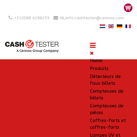
+31(0)88 6288255
NL.info.cashtester@cennox.com
Home
Produits
Détecteurs de
faux billets
Compteuses de
billets
Compteuses de
pièces
Coffres-forts et
coffres-forts
Lampes UV et