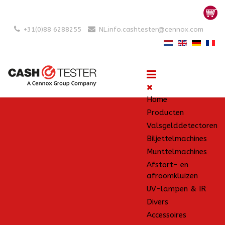
+31(0)88 6288255
NL.info.cashtester@cennox.com
Home
Producten
Valsgelddetectoren
Biljettelmachines
Munttelmachines
Afstort- en
afroomkluizen
UV-lampen & IR
Divers
Accessoires