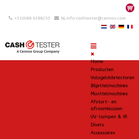
+31(0)88 6288255
NL.info.cashtester@cennox.com
Home
Producten
Valsgelddetectoren
Biljettelmachines
Munttelmachines
Afstort- en
afroomkluizen
UV-lampen & IR
Divers
Accessoires