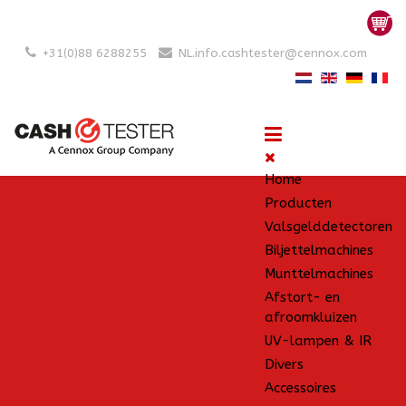
+31(0)88 6288255
NL.info.cashtester@cennox.com
Home
Producten
Valsgelddetectoren
Biljettelmachines
Munttelmachines
Afstort- en
afroomkluizen
UV-lampen & IR
Divers
Accessoires