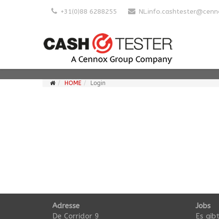
+31(0)88 6288255
NL.info.cashtester@cen
HOME
Login
Adresse
Jobs
De Corridor 9
Es gibt