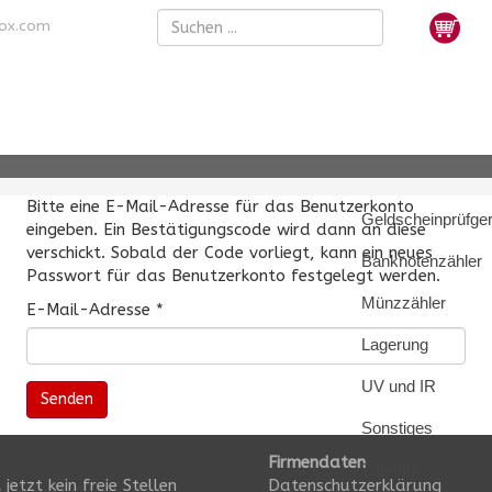
nox.com
Bitte eine E-Mail-Adresse für das Benutzerkonto
Geldscheinprüfger
eingeben. Ein Bestätigungscode wird dann an diese
verschickt. Sobald der Code vorliegt, kann ein neues
Banknotenzähler
Passwort für das Benutzerkonto festgelegt werden.
Münzzähler
E-Mail-Adresse
*
Lagerung
UV und IR
Senden
Sonstiges
Firmendaten
Zubehör
 jetzt kein freie Stellen
Datenschutzerklärung