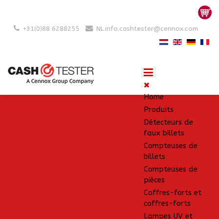
+31(0)88 6288255
NL.info.cashtester@cennox.com
Home
Produits
Détecteurs de
faux billets
Compteuses de
billets
Compteuses de
pièces
Coffres-forts et
coffres-forts
Lampes UV et