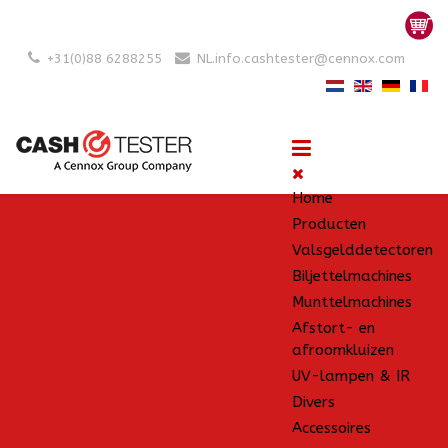
+31(0)88 6288255
NL.info.cashtester@cennox.com
Home
Producten
Valsgelddetectoren
Biljettelmachines
Munttelmachines
Afstort- en
afroomkluizen
UV-lampen & IR
Divers
Accessoires