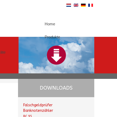
Home
Produkte
äte
DOWNLOADS
Falschgeldprüfer
Banknotenzähler
BC 95