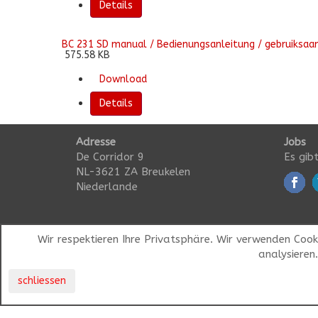
Details
BC 231 SD manual / Bedienungsanleitung / gebruiksaan
575.58 KB
Download
Details
Adresse
Jobs
De Corridor 9
Es gibt
NL-3621 ZA Breukelen
Niederlande
Wir respektieren Ihre Privatsphäre. Wir verwenden Coo
analysieren
schliessen