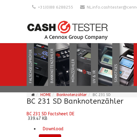
+31(0)88 6288255
NL.info.cashtester@cen
HOME
Banknotenzähler
BC 231 SD
BC 231 SD Banknotenzähler
BC 231 SD Factsheet DE
339.47 KB
Download