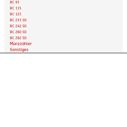
BC 95
BC 115
BC 125
BC 231 SD
BC 242 SD
BC 280 SD
BC 282 SD
Münzzähler
Sonstiges
Adresse
De Corridor 9
NL-3621 ZA Breukelen
Niederlande
Jobs
Es gibt jetzt kein freie Stellen
Firmendaten