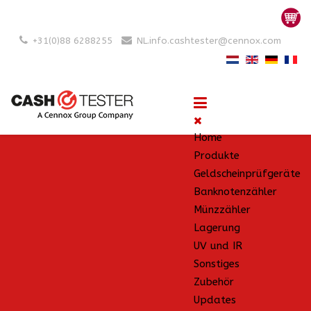
+31(0)88 6288255
NL.info.cashtester@cennox.com
Home
Produkte
Geldscheinprüfgeräte
Banknotenzähler
Münzzähler
Lagerung
UV und IR
Sonstiges
Zubehör
Updates